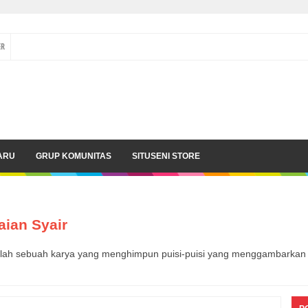
ER
ARU
GRUP KOMUNITAS
SITUSENI STORE
aian Syair
alah sebuah karya yang menghimpun puisi-puisi yang menggambarkan de