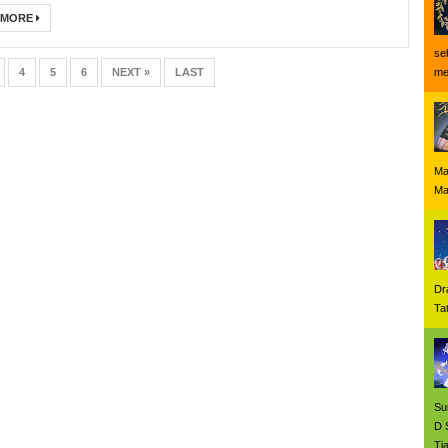
 MORE
se
4
5
6
NEXT »
LAST
me
Ma
M
Dr
Ta
Su
D 
Tia