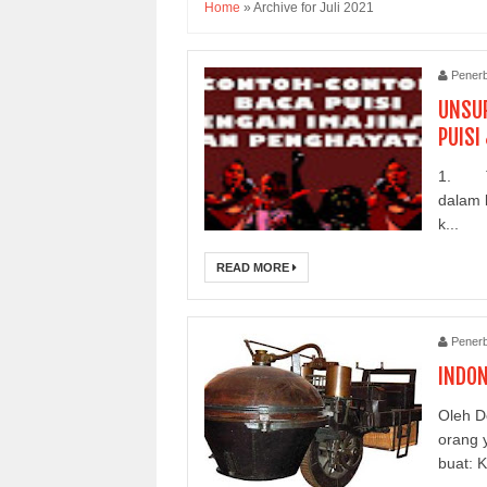
Home
»
Archive for Juli 2021
Penerb
UNSUR
PUISI
1. Taf
dalam 
k...
READ MORE
Penerb
INDON
Oleh D
orang 
buat: K