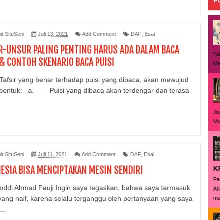
P
it SituSeni
Juli 13, 2021
Add Comment
DAF
,
Esai
-UNSUR PALING PENTING HARUS ADA DALAM BACA
Ta
 & CONTOH SKENARIO BACA PUISI
Ma
sir yang benar terhadap puisi yang dibaca, akan mewujud
bentuk: a. Puisi yang dibaca akan terdengar dan terasa
Ji
Mu
it SituSeni
Juli 11, 2021
Add Comment
DAF
,
Esai
ESIA BISA MENCIPTAKAN MESIN SENDIRI
K
Pa
oddi Ahmad Fauji Ingin saya tegaskan, bahwa saya termasuk
Ah
yang naif, karena selalu terganggu oleh pertanyaan yang saya
mus
...