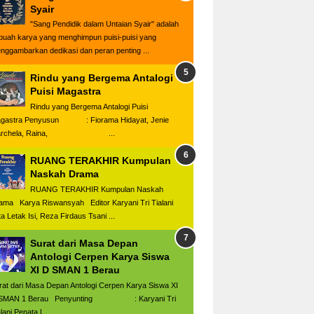
Syair
"Sang Pendidik dalam Untaian Syair" adalah
buah karya yang menghimpun puisi-puisi yang
nggambarkan dedikasi dan peran penting ...
Rindu yang Bergema Antalogi
Puisi Magastra
Rindu yang Bergema Antalogi Puisi
gastra Penyusun : Fiorama Hidayat, Jenie
archela, Raina, ...
RUANG TERAKHIR Kumpulan
Naskah Drama
RUANG TERAKHIR Kumpulan Naskah
ama Karya Riswansyah Editor Karyani Tri Tialani
ta Letak Isi, Reza Firdaus Tsani ...
Surat dari Masa Depan
Antologi Cerpen Karya Siswa
XI D SMAN 1 Berau
rat dari Masa Depan Antologi Cerpen Karya Siswa XI
SMAN 1 Berau Penyunting : Karyani Tri
lani Penata L...