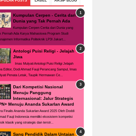
OPULAR POSTS
LABEL
ARSIP BLOG
Kumpulan Cerpen - Cerita dari
Dunia yang Tak Pernah Ada
Kumpulan Cerpen Cerita dari Dunia yang
k Pernah Ada Karya Mahasiswa Program Studi
najemen Informatika Politeknik LP3I Jakart...
Antologi Puisi Religi - Jelajah
Jiwa
Imas Mulyati Antologi Puisi Religi Jelajah
wa Editor, Dodi Ahmad Fauji Perancang Sampul, Imas
lyati Penata Letak, Taupik Hermawan Ce...
Dari Kompetisi Nasional
Menuju Panggung
Internasional: Jalur Strategis
PN+ Menuju Ananda Sukarlan Award
ra Finalis Ananda Sukarlan Award 2025 Oleh Doddi
mad Fauji Indonesia memiliki ekosistem kompetisi
ik klasik yang strategis dan terstr...
Sang Pendidik Dalam Untaian