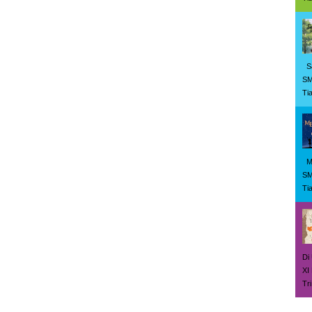
Sa
SM
Tia
Me
SM
Tia
Di
X
Tri