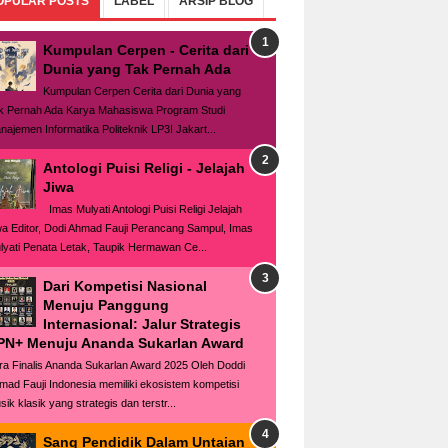
OPULAR POSTS
LABEL
ARSIP BLOG
Kumpulan Cerpen - Cerita dari
Dunia yang Tak Pernah Ada
Kumpulan Cerpen Cerita dari Dunia yang
k Pernah Ada Karya Mahasiswa Program Studi
najemen Informatika Politeknik LP3I Jakart...
Antologi Puisi Religi - Jelajah
Jiwa
Imas Mulyati Antologi Puisi Religi Jelajah
wa Editor, Dodi Ahmad Fauji Perancang Sampul, Imas
lyati Penata Letak, Taupik Hermawan Ce...
Dari Kompetisi Nasional
Menuju Panggung
Internasional: Jalur Strategis
PN+ Menuju Ananda Sukarlan Award
ra Finalis Ananda Sukarlan Award 2025 Oleh Doddi
mad Fauji Indonesia memiliki ekosistem kompetisi
ik klasik yang strategis dan terstr...
Sang Pendidik Dalam Untaian