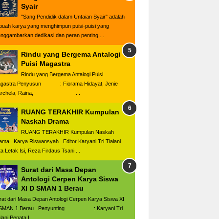
Syair
"Sang Pendidik dalam Untaian Syair" adalah
buah karya yang menghimpun puisi-puisi yang
nggambarkan dedikasi dan peran penting ...
Rindu yang Bergema Antalogi
Puisi Magastra
Rindu yang Bergema Antalogi Puisi
gastra Penyusun : Fiorama Hidayat, Jenie
archela, Raina, ...
RUANG TERAKHIR Kumpulan
Naskah Drama
RUANG TERAKHIR Kumpulan Naskah
ama Karya Riswansyah Editor Karyani Tri Tialani
ta Letak Isi, Reza Firdaus Tsani ...
Surat dari Masa Depan
Antologi Cerpen Karya Siswa
XI D SMAN 1 Berau
rat dari Masa Depan Antologi Cerpen Karya Siswa XI
SMAN 1 Berau Penyunting : Karyani Tri
lani Penata L...