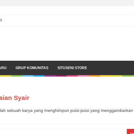
ER
ARU
GRUP KOMUNITAS
SITUSENI STORE
aian Syair
alah sebuah karya yang menghimpun puisi-puisi yang menggambarkan de