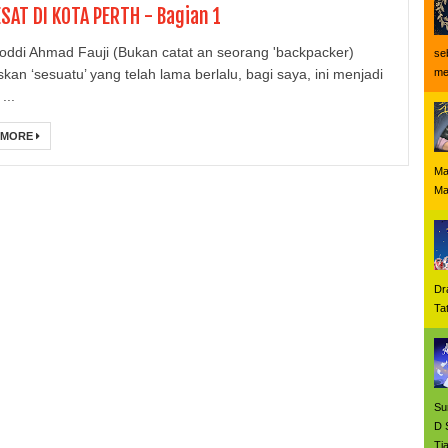
SAT DI KOTA PERTH - Bagian 1
oddi Ahmad Fauji (Bukan catat an seorang 'backpacker)
se
kan ‘sesuatu’ yang telah lama berlalu, bagi saya, ini menjadi
me
...
 MORE
Ma
M
Dr
Ta
Su
D 
Tia