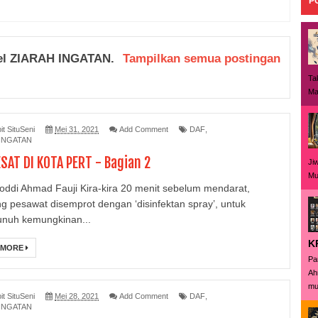
P
el
ZIARAH INGATAN
.
Tampilkan semua postingan
Ta
Ma
it SituSeni
Mei 31, 2021
Add Comment
DAF
,
INGATAN
SAT DI KOTA PERT - Bagian 2
Ji
Mu
oddi Ahmad Fauji Kira-kira 20 menit sebelum mendarat,
g pesawat disemprot dengan ‘disinfektan spray’, untuk
nuh kemungkinan...
K
 MORE
Pa
Ah
mus
it SituSeni
Mei 28, 2021
Add Comment
DAF
,
INGATAN