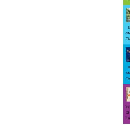
Sa
SM
Tia
Me
SM
Tia
Di
X
Tri